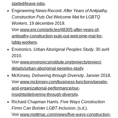
started/leave-jobs
.
Engineering News-Record.
After Years of Antipathy,
Construction Puts Out Welcome Mat for LGBTQ
Workers
. 19 décembre 2019.
Voir
www.enr.com/articles/48305-after-years-of-
antipathy-construction-puts-out-welcome-mat-for-
lgbtq-workers
.
Environics.
Urban Aboriginal Peoples Study
. 30 avril
2010.
Voir
www.environicsinstitute.org/projects/project-
details/urban-aboriginal-peoples-study
.
McKinsey.
Delivering through Diversity
. Janvier 2018.
Voir
www.mckinsey.com/business-functions/people-
and-organizational-performance/our-
insights/delivering-through-diversity
.
Richard Chapman Harris.
Five Ways Construction
Firms Can Bolster LGBT Inclusion
, (s.d.).
Voir
www.mottmac.com/views/five-ways-construction-