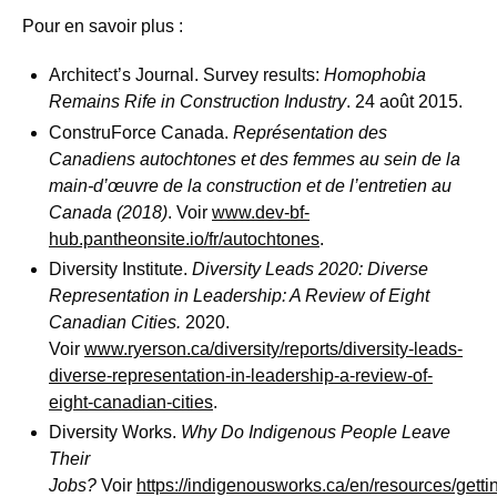
Pour en savoir plus :
Architect’s Journal. Survey results:
Homophobia
Remains Rife in Construction Industry
. 24 août 2015.
ConstruForce Canada.
Représentation des
Canadiens autochtones et des femmes au sein de la
main-d’œuvre de la construction et de l’entretien au
Canada (2018)
. Voir
www.dev-bf-
hub.pantheonsite.io/fr/autochtones
.
Diversity Institute.
Diversity Leads 2020: Diverse
Representation in Leadership: A Review of Eight
Canadian Cities.
2020.
Voir
www.ryerson.ca/diversity/reports/diversity-leads-
diverse-representation-in-leadership-a-review-of-
eight-canadian-cities
.
Diversity Works.
Why Do Indigenous People Leave
Their
Jobs?
Voir
https://indigenousworks.ca/en/resources/getti