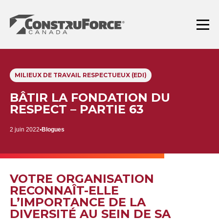
Aller
au
contenu
Menu
MILIEUX DE TRAVAIL RESPECTUEUX (EDI)
BÂTIR LA FONDATION DU
RESPECT – PARTIE 63
2 juin 2022
Blogues
VOTRE ORGANISATION
RECONNAÎT-ELLE
L’IMPORTANCE DE LA
DIVERSITÉ AU SEIN DE SA